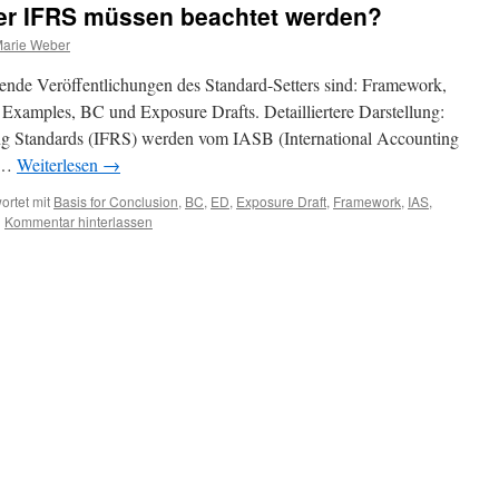
er IFRS müssen beachtet werden?
Marie Weber
htende Veröffentlichungen des Standard-Setters sind: Framework,
Examples, BC und Exposure Drafts. Detailliertere Darstellung:
ing Standards (IFRS) werden vom IASB (International Accounting
n …
Weiterlesen
→
ortet mit
Basis for Conclusion
,
BC
,
ED
,
Exposure Draft
,
Framework
,
IAS
,
|
Kommentar hinterlassen