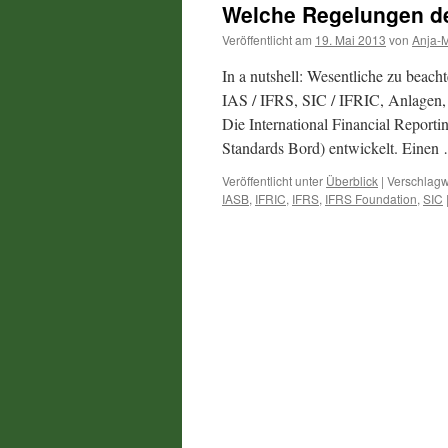
Welche Regelungen d
Veröffentlicht am
19. Mai 2013
von
Anja-
In a nutshell: Wesentliche zu beac
IAS / IFRS, SIC / IFRIC, Anlagen, 
Die International Financial Report
Standards Bord) entwickelt. Eine
Veröffentlicht unter
Überblick
|
Verschlagw
IASB
,
IFRIC
,
IFRS
,
IFRS Foundation
,
SIC