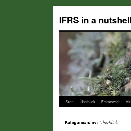
Zum
Inhalt
IFRS in a nutshel
springen
Start
Überblick
Framework
Akt
Überblick
Kategoriearchiv: